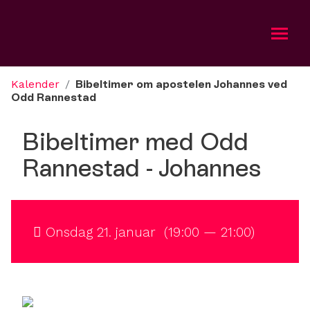
Kalender
/
Bibeltimer om apostelen Johannes ved
Om oss
Odd Rannestad
Bli med
Bibeltimer med Odd
Rannestad - Johannes
Kalender
Taler
Onsdag 21. januar (19:00 — 21:00)
Gi en gave
English